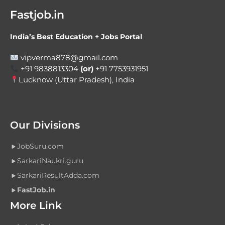
Fastjob.in
India’s Best Education + Jobs Portal
vipverma878@gmail.com
+91 9838813304
(or)
+91 7753931951
Lucknow (Uttar Pradesh), India
Our Divisions
JobSuru.com
SarkariNaukri.guru
SarkariResultAdda.com
FastJob.in
More Link