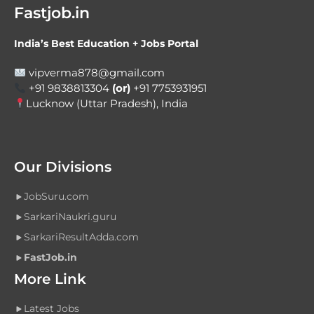
Fastjob.in
India’s Best Education + Jobs Portal
vipverma878@gmail.com
+91 9838813304
(or)
+91 7753931951
Lucknow (Uttar Pradesh), India
Our Divisions
JobSuru.com
SarkariNaukri.guru
SarkariResultAdda.com
FastJob.in
More Link
Latest Jobs