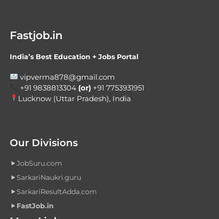
Fastjob.in
India’s Best Education + Jobs Portal
vipverma878@gmail.com
+91 9838813304
(or)
+91 7753931951
Lucknow (Uttar Pradesh), India
Our Divisions
JobSuru.com
SarkariNaukri.guru
SarkariResultAdda.com
FastJob.in